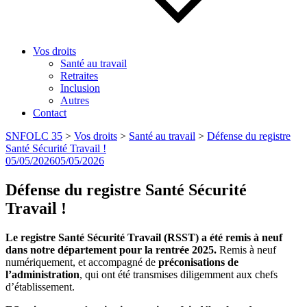
Vos droits
Santé au travail
Retraites
Inclusion
Autres
Contact
SNFOLC 35
>
Vos droits
>
Santé au travail
>
Défense du registre
Santé Sécurité Travail !
Publié
05/05/2026
05/05/2026
le
Défense du registre Santé Sécurité
Travail !
Le registre Santé Sécurité Travail (RSST) a été remis à neuf
dans notre département pour la rentrée 2025.
Remis à neuf
numériquement, et accompagné de
préconisations de
l’administration
, qui ont été transmises diligemment aux chefs
d’établissement.