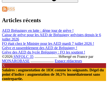
Articles récents
AED Bréquigny en lutte : 4ème jour de grève !
Caisse de grève pour les AED de Bréquigny grévistes depuis le 6
juillet 2026
FO était chez le Ministre pour les AED mardi 7 juillet 2026 !
Grève et rassemblement des AED de Bréquigny !
Grève des AED du lycée Bréquigny : FO les soutient !
©2026
SNFOLC 35
........................
Hébergé en France par
MONAROBASE
........................
Espace rédacteurs
X
Salaires : augmentation de 183€ comme les soignants. Dégel du
point d'indice : augmentation de 30,5% immédiatement sans
contrepartie.