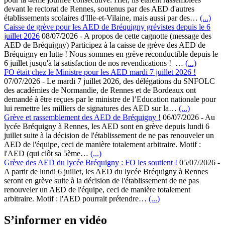
devant le rectorat de Rennes, soutenus par des AED d'autres
établissements scolaires d'Ille-et-Vilaine, mais aussi par des…
(...)
Caisse de grève pour les AED de Bréquigny grévistes depuis le 6
juillet 2026
08/07/2026
-
A propos de cette cagnotte (message des
AED de Bréquigny) Participez à la caisse de grève des AED de
Bréquigny en lutte ! Nous sommes en grève reconductible depuis le
6 juillet jusqu'à la satisfaction de nos revendications ! …
(...)
FO était chez le Ministre pour les AED mardi 7 juillet 2026 !
07/07/2026
-
Le mardi 7 juillet 2026, des délégations du SNFOLC
des académies de Normandie, de Rennes et de Bordeaux ont
demandé à être reçues par le ministre de l’Education nationale pour
lui remettre les milliers de signatures des AED sur la…
(...)
Grève et rassemblement des AED de Bréquigny !
06/07/2026
-
Au
lycée Bréquigny à Rennes, les AED sont en grève depuis lundi 6
juillet suite à la décision de l'établissement de ne pas renouveler un
AED de l'équipe, ceci de manière totalement arbitraire. Motif :
l'AED (qui clôt sa 5ème…
(...)
Grève des AED du lycée Bréquigny : FO les soutient !
05/07/2026
-
A partir de lundi 6 juillet, les AED du lycée Bréquigny à Rennes
seront en grève suite à la décision de l'établissement de ne pas
renouveler un AED de l'équipe, ceci de manière totalement
arbitraire. Motif : l'AED pourrait prétendre…
(...)
S’informer en vidéo