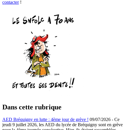
contacter
!
Dans cette rubrique
AED Bréquigny en lutte : 4ème jour de grève !
09/07/2026
-
Ce
jeudi 9 juillet 2026, les AED du lycée de Bréquigny sont en grève
pour la 4ème journée consécutive. Hier, ils étaient rassemblées