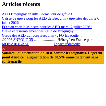
Articles récents
AED Bréquigny en lutte : 4ème jour de grève !
Caisse de grève pour les AED de Bréquigny grévistes depuis le 6
juillet 2026
FO était chez le Ministre pour les AED mardi 7 juillet 2026 !
Grève et rassemblement des AED de Bréquigny !
Grève des AED du lycée Bréquigny : FO les soutient !
©2026
SNFOLC 35
........................
Hébergé en France par
MONAROBASE
........................
Espace rédacteurs
X
Salaires : augmentation de 183€ comme les soignants. Dégel du
point d'indice : augmentation de 30,5% immédiatement sans
contrepartie.