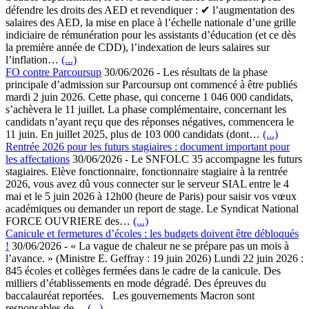
défendre les droits des AED et revendiquer : ✔ l’augmentation des
salaires des AED, la mise en place à l’échelle nationale d’une grille
indiciaire de rémunération pour les assistants d’éducation (et ce dès
la première année de CDD), l’indexation de leurs salaires sur
l’inflation…
(...)
FO contre Parcoursup
30/06/2026
-
Les résultats de la phase
principale d’admission sur Parcoursup ont commencé à être publiés
mardi 2 juin 2026. Cette phase, qui concerne 1 046 000 candidats,
s’achèvera le 11 juillet. La phase complémentaire, concernant les
candidats n’ayant reçu que des réponses négatives, commencera le
11 juin. En juillet 2025, plus de 103 000 candidats (dont…
(...)
Rentrée 2026 pour les futurs stagiaires : document important pour
les affectations
30/06/2026
-
Le SNFOLC 35 accompagne les futurs
stagiaires. Elève fonctionnaire, fonctionnaire stagiaire à la rentrée
2026, vous avez dû vous connecter sur le serveur SIAL entre le 4
mai et le 5 juin 2026 à 12h00 (heure de Paris) pour saisir vos vœux
académiques ou demander un report de stage. Le Syndicat National
FORCE OUVRIERE des…
(...)
Canicule et fermetures d’écoles : les budgets doivent être débloqués
!
30/06/2026
-
« La vague de chaleur ne se prépare pas un mois à
l’avance. » (Ministre E. Geffray : 19 juin 2026) Lundi 22 juin 2026 :
845 écoles et collèges fermées dans le cadre de la canicule. Des
milliers d’établissements en mode dégradé. Des épreuves du
baccalauréat reportées. Les gouvernements Macron sont
responsables de…
(...)