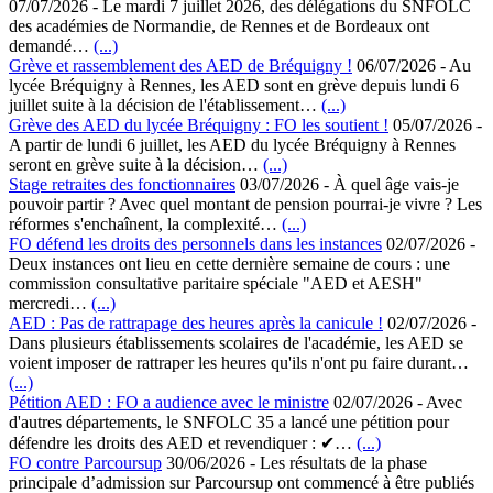
07/07/2026
-
Le mardi 7 juillet 2026, des délégations du SNFOLC
des académies de Normandie, de Rennes et de Bordeaux ont
demandé…
(...)
Grève et rassemblement des AED de Bréquigny !
06/07/2026
-
Au
lycée Bréquigny à Rennes, les AED sont en grève depuis lundi 6
juillet suite à la décision de l'établissement…
(...)
Grève des AED du lycée Bréquigny : FO les soutient !
05/07/2026
-
A partir de lundi 6 juillet, les AED du lycée Bréquigny à Rennes
seront en grève suite à la décision…
(...)
Stage retraites des fonctionnaires
03/07/2026
-
À quel âge vais-je
pouvoir partir ? Avec quel montant de pension pourrai-je vivre ? Les
réformes s'enchaînent, la complexité…
(...)
FO défend les droits des personnels dans les instances
02/07/2026
-
Deux instances ont lieu en cette dernière semaine de cours : une
commission consultative paritaire spéciale "AED et AESH"
mercredi…
(...)
AED : Pas de rattrapage des heures après la canicule !
02/07/2026
-
Dans plusieurs établissements scolaires de l'académie, les AED se
voient imposer de rattraper les heures qu'ils n'ont pu faire durant…
(...)
Pétition AED : FO a audience avec le ministre
02/07/2026
-
Avec
d'autres départements, le SNFOLC 35 a lancé une pétition pour
défendre les droits des AED et revendiquer : ✔…
(...)
FO contre Parcoursup
30/06/2026
-
Les résultats de la phase
principale d’admission sur Parcoursup ont commencé à être publiés