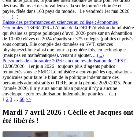
c’est notre journée, la journée internationale de lutte pour les droits
des travailleurs et des travailleuses, la seule journée chômée et
payée, fêtée dans 163 pays du monde. Le vendredi 1er mai 2026,
si…
(...)
Baisse des performances en sciences au collège : économies
économies !
13/06/2026
-
L’étude de la DEPP (division du ministère
qui évalue sa propre politique) d’avril 2026 porte sur un échantillon
de 10 000 élèves en 2024 répartis sur 375 collèges (publics et privés
sous contrat). Elle compile des données en SVT, sciences
physiques/chimie ainsi que pour la première fois, en technologie
(mais pas en mathématiques), venant s’ajouter…
(...)
Personnels de laboratoire 2026 : aucune revalorisation de l’IFSE
12/06/2026
-
1er juin 2026 : toujours plus d’agents publics
rémunérés sous le SMIC Le ministère a convoqué les organisations
syndicales pour faire le bilan de la politique indemnitaire des
personnels administratifs et ITRF, pour la période 2020-2025. Pour
l’année 2026, il n’y aura aucun bilan puisqu’il n’y a aucune
enveloppe : zéro revalorisation indemnitaire pour les…
(...)
Navigation
1
2
3
…
66
>>
Mardi 7 avril 2026 : Cécile et Jacques ont
été libérés !