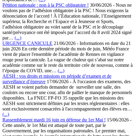
Pétition nationale : non à la PSC obligatoire !
30/06/2026
-
Nous ne
voulons pas de l’adhésion obligatoire à la PSC ! Nous exigeons la
dénonciation de l’accord ! À l’Éducation nationale, l’Enseignement
supérieur, la Recherche et l’Espace et à Jeunesse et Sports,
l’adhésion obligatoire au volet santé de la PSC et le découplage
santé/prévoyance ont été imposés par l’accord du 8 avril 2024 signé
par…
(...)
URGENCE CANICULE
21/06/2026
-
Informations en date du 21
juin 2026 En cette dernière période du mois de juin, Météo France
vient de placer l'ensemble de l'académie de Rennes en vigilance
rouge pour la canicule. La vague de chaleur qui s’abat sur notre
académie comme sur le reste du territoire crée de nouveau, comme à
l’époque du COVID, une…
(...)
AESH : vos droits et missions en période d’examen et de
surveillance d’épreuve
17/06/2026
-
À l'occasion des examens, des
AESH se voient parfois demander de surveiller une salle, des
couloirs ou encore une cour, afin de pallier le manque de personnels
disponibles. La FNEC FP-FO 35 rappelle que les missions des
AESH sont strictement définies par les textes réglementaires : elles
sont exclusivement consacrées à l'accompagnement des élèves en…
(...)
Rassemblement mardi 16 juin en défense du 1er Mai !
15/06/2026
-
Cette année, le 1er Mai est attaqué de toute part, par le
Gouvernement, par les organisations patronales. Le premier mai,