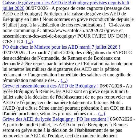
Caisse de grève pour les AED de Bréquigny grévistes depuis le 6
juillet 2026
08/07/2026
-
A propos de cette cagnotte (message des
AED de Bréquigny) Participez à la caisse de grève des AED de
Bréquigny en lutte ! Nous sommes en grève reconductible depuis le
6 juillet jusqu'à la satisfaction de nos revendications ! Ci-dessous
notre communiqué : https://www.snfolc35.fr/2026/07/greve-et-
rassemblement-des-aed-de-brequigny/ POUR FAIRE UN DON :
C'EST ICI.
(...)
FO était chez le Ministre pour les AED mardi 7 juillet 2026 !
07/07/2026
-
Le mardi 7 juillet 2026, des délégations du SNFOLC
des académies de Normandie, de Rennes et de Bordeaux ont
demandé à être reçues par le ministre de l’Education nationale pour
lui remettre les milliers de signatures des AED sur la pétition
réclamant : • l’augmentation immédiate des salaires et une grille de
rémunération nationale des…
(...)
Grève et rassemblement des AED de Bréquigny !
06/07/2026
-
Au
lycée Bréquigny à Rennes, les AED sont en grève depuis lundi 6
juillet suite à la décision de l'établissement de ne pas renouveler un
AED de l'équipe, ceci de manière totalement arbitraire. Motif :
l'AED (qui clôt sa 5ème année) pourrait prétendre à un CDI en fin
d'année prochaine, selon les propos mêmes du…
(...)
Grève des AED du lycée Bréquigny : FO les soutient !
05/07/2026
-
A partir de lundi 6 juillet, les AED du lycée Bréquigny à Rennes
seront en grève suite à la décision de l'établissement de ne pas
renouveler un AED de l'équipe, ceci de manière totalement