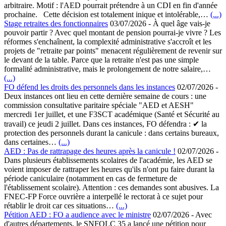
arbitraire. Motif : l'AED pourrait prétendre à un CDI en fin d'année
prochaine. Cette décision est totalement inique et intolérable,…
(...)
Stage retraites des fonctionnaires
03/07/2026
-
À quel âge vais-je
pouvoir partir ? Avec quel montant de pension pourrai-je vivre ? Les
réformes s'enchaînent, la complexité administrative s'accroît et les
projets de "retraite par points" menacent régulièrement de revenir sur
le devant de la table. Parce que la retraite n'est pas une simple
formalité administrative, mais le prolongement de notre salaire,…
(...)
FO défend les droits des personnels dans les instances
02/07/2026
-
Deux instances ont lieu en cette dernière semaine de cours : une
commission consultative paritaire spéciale "AED et AESH"
mercredi 1er juillet, et une F3SCT académique (Santé et Sécurité au
travail) ce jeudi 2 juillet. Dans ces instances, FO défendra : ✔ la
protection des personnels durant la canicule : dans certains bureaux,
dans certaines…
(...)
AED : Pas de rattrapage des heures après la canicule !
02/07/2026
-
Dans plusieurs établissements scolaires de l'académie, les AED se
voient imposer de rattraper les heures qu'ils n'ont pu faire durant la
période caniculaire (notamment en cas de fermeture de
l'établissement scolaire). Attention : ces demandes sont abusives. La
FNEC-FP Force ouvrière a interpellé le rectorat à ce sujet pour
rétablir le droit car ces situations…
(...)
Pétition AED : FO a audience avec le ministre
02/07/2026
-
Avec
d'autres départements, le SNFOLC 35 a lancé une pétition pour