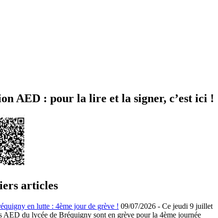
ion AED : pour la lire et la signer, c’est ici !
ers articles
uigny en lutte : 4ème jour de grève !
09/07/2026
-
Ce jeudi 9 juillet
es AED du lycée de Bréquigny sont en grève pour la 4ème journée