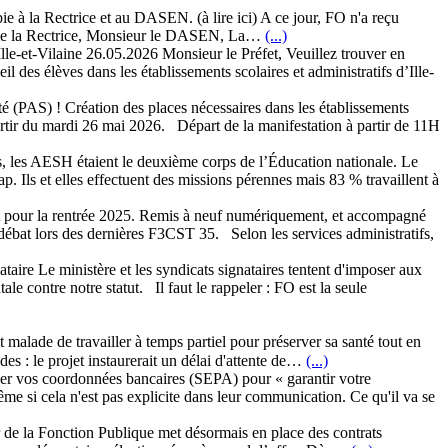
e à la Rectrice et au DASEN. (à lire ici) A ce jour, FO n'a reçu
adame la Rectrice, Monsieur le DASEN, La…
(...)
lle-et-Vilaine 26.05.2026 Monsieur le Préfet, Veuillez trouver en
 des élèves dans les établissements scolaires et administratifs d’Ille-
é (PAS) ! Création des places nécessaires dans les établissements
artir du mardi 26 mai 2026. Départ de la manifestation à partir de 11H
s, les AESH étaient le deuxième corps de l’Éducation nationale. Le
p. Ils et elles effectuent des missions pérennes mais 83 % travaillent à
nt pour la rentrée 2025. Remis à neuf numériquement, et accompagné
t débat lors des dernières F3CST 35. Selon les services administratifs,
aire Le ministère et les syndicats signataires tentent d'imposer aux
 contre notre statut. Il faut le rappeler : FO est la seule
t malade de travailler à temps partiel pour préserver sa santé tout en
des : le projet instaurerait un délai d'attente de…
(...)
er vos coordonnées bancaires (SEPA) pour « garantir votre
e si cela n'est pas explicite dans leur communication. Ce qu'il va se
de la Fonction Publique met désormais en place des contrats