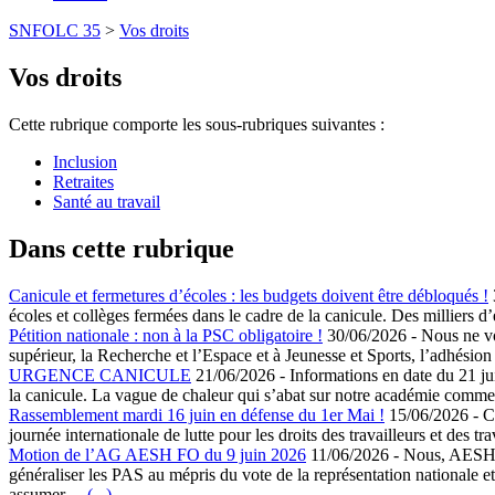
SNFOLC 35
>
Vos droits
Vos droits
Cette rubrique comporte les sous-rubriques suivantes :
Inclusion
Retraites
Santé au travail
Dans cette rubrique
Canicule et fermetures d’écoles : les budgets doivent être débloqués !
écoles et collèges fermées dans le cadre de la canicule. Des millie
Pétition nationale : non à la PSC obligatoire !
30/06/2026
-
Nous ne vo
supérieur, la Recherche et l’Espace et à Jeunesse et Sports, l’adhési
URGENCE CANICULE
21/06/2026
-
Informations en date du 21 ju
la canicule. La vague de chaleur qui s’abat sur notre académie com
Rassemblement mardi 16 juin en défense du 1er Mai !
15/06/2026
-
C
journée internationale de lutte pour les droits des travailleurs et de
Motion de l’AG AESH FO du 9 juin 2026
11/06/2026
-
Nous, AESH r
généraliser les PAS au mépris du vote de la représentation nationale
assumer…
(...)