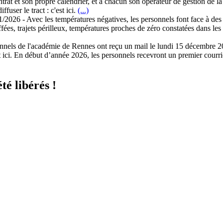
ontrat et son propre calendrier, et à chacun son opérateur de gestion d
ffuser le tract : c'est ici.
(...)
1/2026
-
Avec les températures négatives, les personnels font face à des
ffées, trajets périlleux, températures proches de zéro constatées dans le
nnels de l'académie de Rennes ont reçu un mail le lundi 15 décembre 
est ici. En début d’année 2026, les personnels recevront un premier c
té libérés !