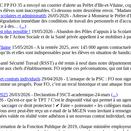
FP FO 35 a envoyé un courrier d'alerte au Préfet d'Ille-et-Vilaine, copi
t des élèves sont inacceptables. Ci-dessous notre deuxième envoi. "M
scolaires et administratifs
26/05/2026
-
Adresse à Monsieur le Préfet d'I
radation immédiate des conditions de travail des personnels et d'accueil
Face à des…
(...)
st plus possible !
19/05/2026
-
Abandon des Pôles d’appuis à la Scolarit
 de l’Action Sociale et de la Santé privée appellent à se mobiliser à p
Vilaine
15/05/2026
-
A la rentrée 2025, avec 145 000 agents contractuel
ils et elles sont indispensables pour les élèves en situation de handica
Santé Sécurité Travail (RSST) a été remis à neuf dans notre départeme
nt aux chefs d'établissement. FO rejette ces préconisations, qui ont fai
et contrats individuels
29/04/2026
-
L'arnaque de la PSC : FO non signat
 un progrès. Pour FO, c’est un recul historique et une attaque frontale
2025
26/03/2026
-
Declaration-F3SCT-academique-24-mars
(...)
26
-
Qu'est-ce que le TPT ? C'est le dispositif vital qui permet à un agen
ut saccager ce droit protecteur ! ✔ Faire « poireauter » les collègues mala
ous avez peut-être reçu un e-mail de la MGEN vous invitant à renseign
s valide en réalité votre adhésion à un nouveau contrat individuel, mêm
ormation de la Fonction Publique de 2019, chaque ministère employeur 