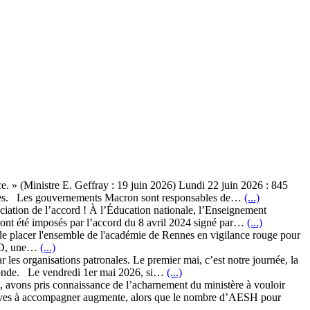
e. » (Ministre E. Geffray : 19 juin 2026) Lundi 22 juin 2026 : 845
portées. Les gouvernements Macron sont responsables de…
(...)
iation de l’accord ! À l’Éducation nationale, l’Enseignement
e ont été imposés par l’accord du 8 avril 2024 signé par…
(...)
de placer l'ensemble de l'académie de Rennes en vigilance rouge pour
VID, une…
(...)
r les organisations patronales. Le premier mai, c’est notre journée, la
du monde. Le vendredi 1er mai 2026, si…
(...)
ons pris connaissance de l’acharnement du ministère à vouloir
'élèves à accompagner augmente, alors que le nombre d’AESH pour