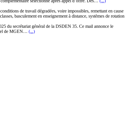
e la complémentaire sélectionné après appel d’offre. Dès…
(...)
 conditions de travail dégradées, voire impossibles, remettant en cause
s classes, basculement en enseignement à distance, systèmes de rotation
2025 du secrétariat général de la DSDEN 35. Ce mail annonce le
ourriel de MGEN…
(...)