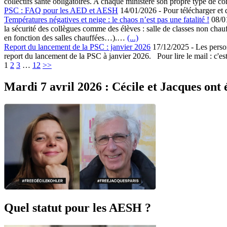
collectifs santé obligatoires. A chaque ministère son propre type de c
PSC : FAQ pour les AED et AESH
14/01/2026
-
Pour télécharger et di
Températures négatives et neige : le chaos n’est pas une fatalité !
08/0
la sécurité des collègues comme des élèves : salle de classes non chau
en fonction des salles chauffées…).…
(...)
Report du lancement de la PSC : janvier 2026
17/12/2025
-
Les perso
report du lancement de la PSC à janvier 2026. Pour lire le mail : c'
Navigation
1
2
3
…
12
>>
Mardi 7 avril 2026 : Cécile et Jacques ont é
Quel statut pour les AESH ?