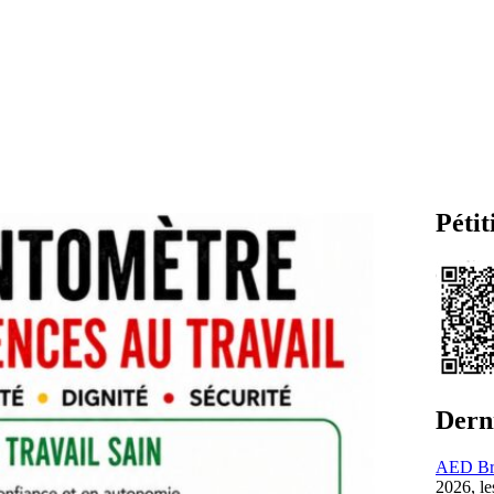
Pétit
Derni
AED Bréq
2026, l