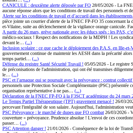
CANICULE : deuxième alerte déposée par FO
28/05/2026
-
La FNEC 
aucune réponse alors que les conditions de travail des personnels e
Alerte sur les conditions de travail et d’accueil dans les établissements 
pièce jointe un courrier d'alerte de la FNEC FP-FO 35 concernant la dég
et-Vilaine, suite au déclenchement de la vigilance orange canicule. 
A partir du 26 mars, grève nationale avec les éducs spés : les PAS, c’e
médico-sociaux ! Respect des notifications de la MDPH ! Les syndicats
devant le…
(...)
Inclusion scolaire : ce que cache le déploiement des P.A.S. en Ille-et-
gouvernement continue de maintenir les AESH dans la précarité alors qu’
temps partiel…
(...)
Défense du registre Santé Sécurité Travail !
05/05/2026
-
Le registre 
de préconisations de l'administration, qui ont été transmises diligemme
le…
(...)
PSC et l’arnaque qui se poursuit avec la prévoyance : contrat collectif 
personnels une Protection Sociale Complémentaire (PSC) présentée comme
organisation représentative à ne pas…
(...)
Déclaration de la FNEC FP-FO à la F3SCT académique du 24 mars 
Le Temps Partiel Thérapeutique (TPT) gravement menacé !
26/03/20
percevant l'intégralité de son salaire. Aujourd'hui, l'administration ve
PSC Prévoyance : le marché de dupes que FO combat
26/03/2026
-
V
couverture » prévoyance. Prudence absolue ! L'envoi de ces coordonnée
passer…
(...)
PSC Attention danger !
21/01/2026
-
Conséquence de la loi de Transf