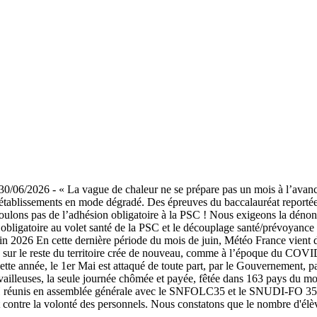
30/06/2026
-
« La vague de chaleur ne se prépare pas un mois à l’avanc
rs d’établissements en mode dégradé. Des épreuves du baccalauréat re
ulons pas de l’adhésion obligatoire à la PSC ! Nous exigeons la dénonc
on obligatoire au volet santé de la PSC et le découplage santé/prévoyanc
in 2026 En cette dernière période du mois de juin, Météo France vient 
me sur le reste du territoire crée de nouveau, comme à l’époque du CO
ette année, le 1er Mai est attaqué de toute part, par le Gouvernement, pa
s travailleuses, la seule journée chômée et payée, fêtée dans 163 pays 
éunis en assemblée générale avec le SNFOLC35 et le SNUDI-FO 35, av
 et contre la volonté des personnels. Nous constatons que le nombre d