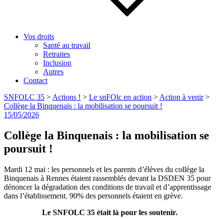
Vos droits
Santé au travail
Retraites
Inclusion
Autres
Contact
SNFOLC 35
>
Actions !
>
Le snFOlc en action
>
Action à venir
>
Collège la Binquenais : la mobilisation se poursuit !
Publié
15/05/2026
le
Collège la Binquenais : la mobilisation se
poursuit !
Mardi 12 mai : les personnels et les parents d’élèves du collège la
Binquenais à Rennes étaient rassemblés devant la DSDEN 35 pour
dénoncer la dégradation des conditions de travail et d’apprentissage
dans l’établissement. 90% des personnels étaient en grève.
Le SNFOLC 35 était là pour les soutenir.