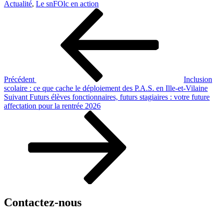
Actualité
,
Le snFOlc en action
Navigation
Article
précédent
de
l’article
Précédent
Inclusion
scolaire : ce que cache le déploiement des P.A.S. en Ille-et-Vilaine
Article
Suivant
Futurs élèves fonctionnaires, futurs stagiaires : votre future
suivant
affectation pour la rentrée 2026
Contactez-nous