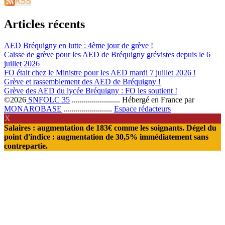
Articles récents
AED Bréquigny en lutte : 4ème jour de grève !
Caisse de grève pour les AED de Bréquigny grévistes depuis le 6
juillet 2026
FO était chez le Ministre pour les AED mardi 7 juillet 2026 !
Grève et rassemblement des AED de Bréquigny !
Grève des AED du lycée Bréquigny : FO les soutient !
©2026
SNFOLC 35
........................
Hébergé en France par
MONAROBASE
........................
Espace rédacteurs
X
Salaires : augmentation de 183€ comme les soignants. Dégel du
point d'indice : augmentation de 30,5% immédiatement sans
contrepartie.