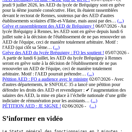
jeudi 9 juillet 2026, les AED du lycée de Bréquigny sont en grève
pour la 4ème journée consécutive. Hier, ils étaient rassemblées
devant le rectorat de Rennes, soutenus par des AED d'autres
établissements scolaires d'Ille-et-Vilaine, mais aussi par des…
(...)
Grève et rassemblement des AED de Bréquigny !
06/07/2026
-
Au
lycée Bréquigny à Rennes, les AED sont en grève depuis lundi 6
juillet suite à la décision de l'établissement de ne pas renouveler un
AED de l'équipe, ceci de manière totalement arbitraire. Motif :
l'AED (qui clôt sa 5ème…
(...)
Grève des AED du lycée Bréquigny : FO les soutient !
05/07/2026
-
A partir de lundi 6 juillet, les AED du lycée Bréquigny à Rennes
seront en grève suite à la décision de l'établissement de ne pas
renouveler un AED de l'équipe, ceci de manière totalement
arbitraire. Motif : l'AED pourrait prétendre…
(...)
Pétition AED : FO a audience avec le ministre
02/07/2026
-
Avec
d'autres départements, le SNFOLC 35 a lancé une pétition pour
défendre les droits des AED et revendiquer : ✔ l’augmentation des
salaires des AED, la mise en place à l’échelle nationale d’une grille
indiciaire de rémunération pour les assistants…
(...)
PÉTITION AED : JE SIGNE !
02/06/2026
-
(...)
S’informer en vidéo
Le Statut général des fonctionnaires en 2 minutes :