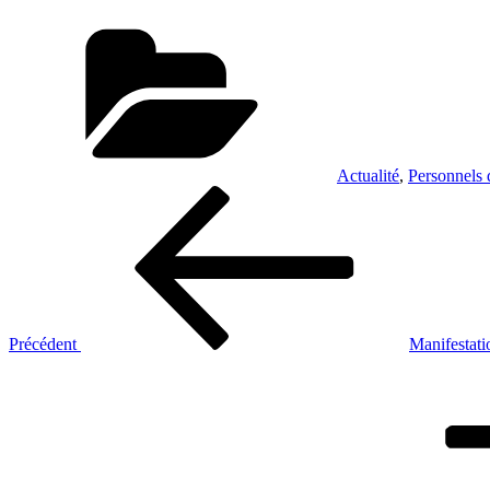
Catégories
Actualité
,
Personnels 
Navigation
Article
précédent
de
l’article
Précédent
Manifestati
Article
suivant