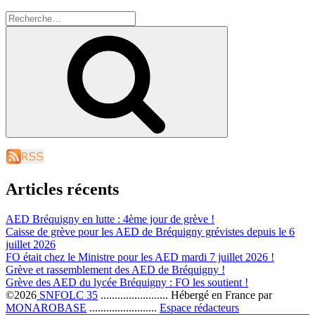
Recherche
pour
Recherche
:
Articles récents
AED Bréquigny en lutte : 4ème jour de grève !
Caisse de grève pour les AED de Bréquigny grévistes depuis le 6
juillet 2026
FO était chez le Ministre pour les AED mardi 7 juillet 2026 !
Grève et rassemblement des AED de Bréquigny !
Grève des AED du lycée Bréquigny : FO les soutient !
©2026
SNFOLC 35
........................
Hébergé en France par
MONAROBASE
........................
Espace rédacteurs