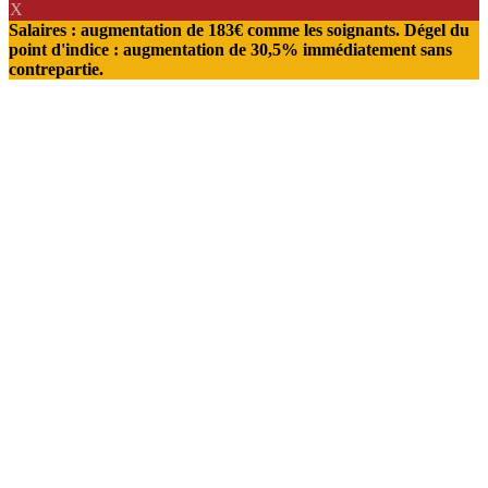
X
Salaires : augmentation de 183€ comme les soignants. Dégel du
point d'indice : augmentation de 30,5% immédiatement sans
contrepartie.