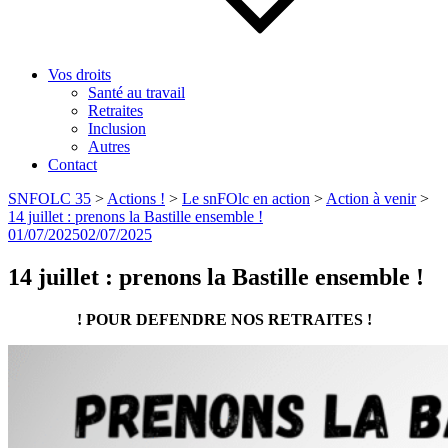
Vos droits
Santé au travail
Retraites
Inclusion
Autres
Contact
SNFOLC 35
>
Actions !
>
Le snFOlc en action
>
Action à venir
>
14 juillet : prenons la Bastille ensemble !
Publié
01/07/2025
02/07/2025
le
14 juillet : prenons la Bastille ensemble !
! POUR DEFENDRE NOS RETRAITES !