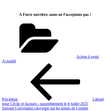
A Force ouvrière, nous ne l’acceptons pas !
Catégories
Action à venir
,
Actualité
Navigation
Article
précédent
de
l’article
Précédent
Liberté
pour Cécile et Jacques : rassemblement le 8 juillet 2025
Article
Suivant
Convention citoyenne sur les temps de l’enfant